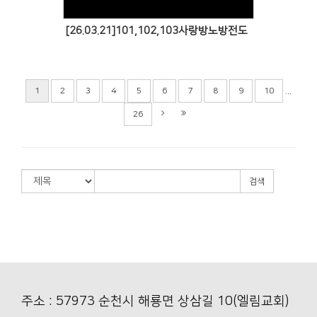
[26.03.21]101,102,103사랑방노방전도
...
1
2
3
4
5
6
7
8
9
10
26
검색
주소 : 57973 순천시 해룡면 상삼길 10(엘림교회)