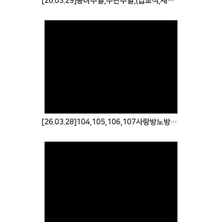
[26.03.29]종려주일,수난주일,(입교식,새신자수료식,군파송등)
Views
[26.03.28]104,105,106,107사랑방노방전도
Views