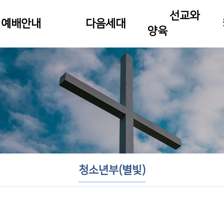
선교와
예배안내
다음세대
양육
청소년부(별빛)