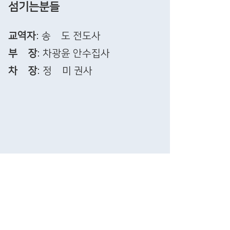
섬기는분들
교역자
: 송 도 전도사
부 장
: 차광윤 안수집사
차 장
: 정 미 권사