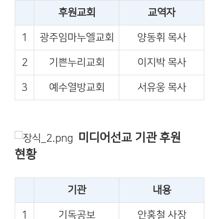
후원교회
교역자
1
광주임마누엘교회
양동휘 목사
2
기쁜누리교회
이지박 목사
3
예수열방교회
서유웅 목사
미디어선교 기관 후원
현황
기관
내용
1
기독공보
안홍철 사장