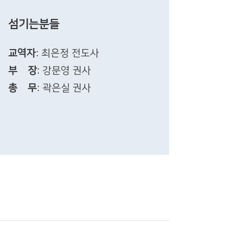
섬기는분들
교역자
: 최은정 전도사
부 장
: 강문영 권사
총 무
: 곽은실 권사