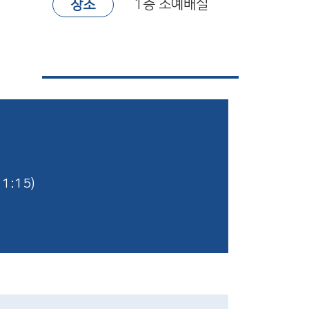
1층 소예배실
장소
:15)