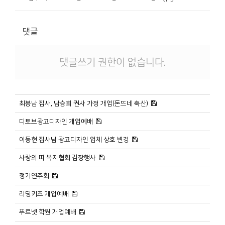
댓글
댓글쓰기 권한이 없습니다.
최봉남 집사, 남승희 권사 가정 개업(돈뜨네 축산)
디토브광고디자인 개업예배
이동현 집사님 광고디자인 업체 상호 변경
사랑의 띠 복지협회 김장행사
정기연주회
리딩키즈 개업예배
푸르넷 학원 개업예배